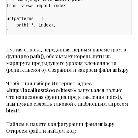
from .views import index

urlpatterns = [

    path('', index),

]
Пустая строка, переданная первым параметром в
функцию
path()
, обозначает корень пути из
маршрута предыдущего уровня вложенности
(родительского). Сохраним и закроем файл
urls.py
.
Чтобы при наборе Интернет-адреса
«http://localhost:8000/btest/»
запускался только
что написанная функция представления index(),
нам нужно связать таковой с шаблонным адресом
btest/
.
Найдем в пакете конфигурации файл
urls.py
.
Откроем файл и найдем код: