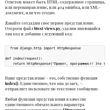
Ответом может быть HTML-содержимое страницы,
или перенаправление, или 404 ошибка, или XML-
документ, или что угодно.
Давайте создадим свое первое представление.
Откроем файл
btest/views.py
, удалим имеющийся
там код и добавим следующий код:
from django.http import HttpResponse

def index(request):

    return HttpResponse("Привет, программист! Это тво
Наше представление – это, собственно функция
index()
. Единственное, что она делает, —
отправляет пользователю текстовое сообщение.
Любая функция представления в качестве
единственного обязательного параметра
принимает экземпляр класса
Httprequest
,