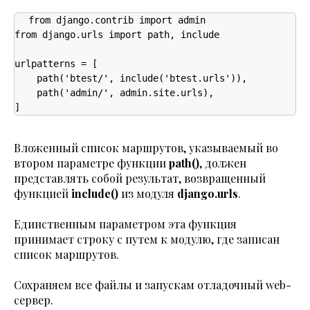
from django.contrib import admin

from django.urls import path, include

urlpatterns = [

    path('btest/', include('btest.urls')),

    path('admin/', admin.site.urls),

]
Вложенный список маршрутов, указываемый во
втором параметре функции
path()
, должен
представлять собой результат, возвращенный
функцией
include()
из модуля
django.urls
.
Единственным параметром эта функция
принимает строку с путем к модулю, где записан
список маршрутов.
Сохраняем все файлы и запускам отладочный web-
сервер.