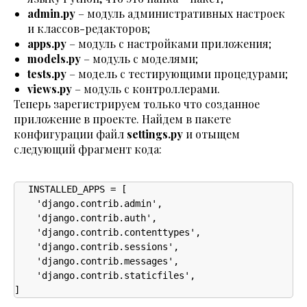
admin.py
– модуль административных настроек
и классов-редакторов;
apps.py
– модуль с настройками приложения;
models.py
– модуль с моделями;
tests.py
– модель с тестирующими процедурами;
views.py
– модуль с контроллерами.
Теперь зарегистрируем только что созданное
приложение в проекте. Найдем в пакете
конфигурации файл
settings.py
и отыщем
следующий фрагмент кода:
INSTALLED_APPS = [

    'django.contrib.admin',

    'django.contrib.auth',

    'django.contrib.contenttypes',

    'django.contrib.sessions',

    'django.contrib.messages',

    'django.contrib.staticfiles',

]