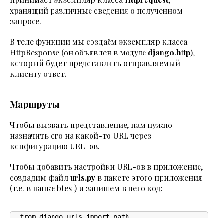
хранящий различные сведения о полученном
запросе.
В теле функции мы создаём экземпляр класса
HttpResponse (он объявлен в модуле
django.http
),
который будет представлять отправляемый
клиенту ответ.
Маршруты
Чтобы вызвать представление, нам нужно
назначить его на какой-то URL через
конфигурацию URL-ов.
Чтобы добавить настройки URL-ов в приложение,
создадим файл
urls.py
в пакете этого приложения
(т.е. в папке btest) и запишем в него код:
from django.urls import path
