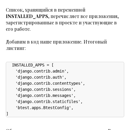
Список, хранящийся в переменной
INSTALLED_APPS
, перечисляет все приложения,
зарегистрированные в проекте и участвующие в
его работе.
Добавим в код наше приложение. Итоговый
листинг:
INSTALLED_APPS = [

    'django.contrib.admin',

    'django.contrib.auth',

    'django.contrib.contenttypes',

    'django.contrib.sessions',

    'django.contrib.messages',

    'django.contrib.staticfiles',

    'btest.apps.BtestConfig',

]