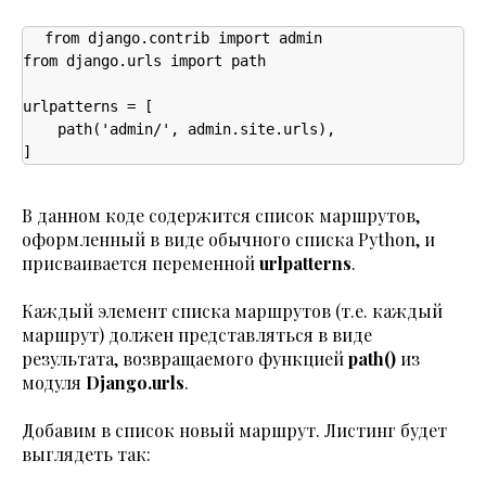
from django.contrib import admin

from django.urls import path

urlpatterns = [

    path('admin/', admin.site.urls),

]
В данном коде содержится список маршрутов,
оформленный в виде обычного списка Python, и
присваивается переменной
urlpatterns
.
Каждый элемент списка маршрутов (т.е. каждый
маршрут) должен представляться в виде
результата, возвращаемого функцией
path()
из
модуля
Django.urls
.
Добавим в список новый маршрут. Листинг будет
выглядеть так: