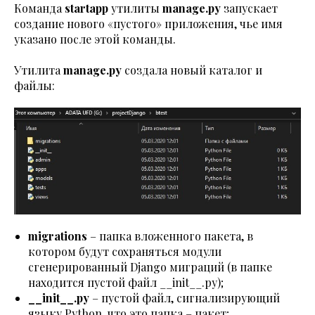
Команда
startapp
утилиты
manage.py
запускает
создание нового «пустого» приложения, чье имя
указано после этой команды.
Утилита
manage.py
создала новый каталог и
файлы:
migrations
– папка вложенного пакета, в
котором будут сохраняться модули
сгенерированный Django миграций (в папке
находится пустой файл __init__.py);
__init__.py
– пустой файл, сигнализирующий
языку Python, что это папка – пакет;