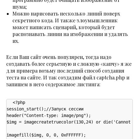
шума;
Можно нарисовать несколько линий поверх
секретного кода. И также злоумышленник
может написать сценарий, который будет
распознавать линии на изображении и удалять
их.
Если Ваш сайт очень популярен, тогда надо
создавать более серьезную и сложную «капчу» я же
для примера возьму последний способ создания
теста на сайте. И так создадим файл captcha.php и
запишем в него содержимое листинга:
<?php

session_start();//Запуск сессии

header("Content-type: image/png"); 

$img = imagecreatetruecolor(130,24) or die('Cannot cre
imagefill($img, 0, 0, 0xFFFFFF);
