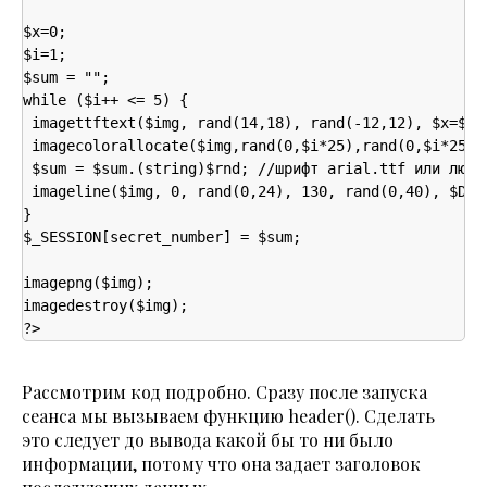
$x=0;

$i=1;

$sum = "";

while ($i++ <= 5) {

 imagettftext($img, rand(14,18), rand(-12,12), $x=$x+2
 imagecolorallocate($img,rand(0,$i*25),rand(0,$i*25),
 $sum = $sum.(string)$rnd; //шрифт arial.ttf или любо
 imageline($img, 0, rand(0,24), 130, rand(0,40), $DDDD
}

$_SESSION[secret_number] = $sum;

imagepng($img);

imagedestroy($img);

?>
Рассмотрим код подробно. Сразу после запуска
сеанса мы вызываем функцию header(). Сделать
это следует до вывода какой бы то ни было
информации, потому что она задает заголовок