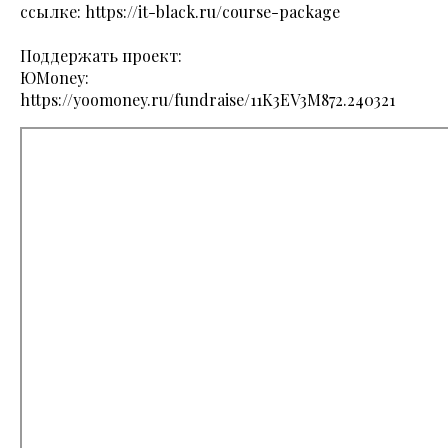
ссылке:
https://it-black.ru/course-package
Поддержать проект:
ЮMoney:
https://yoomoney.ru/fundraise/11K3EV3M872.240321