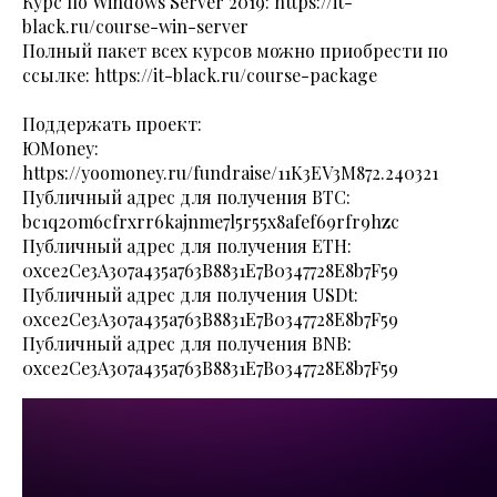
Курс по Windows Server 2019:
https://it-
black.ru/course-win-server
Полный пакет всех курсов можно приобрести по
ссылке:
https://it-black.ru/course-package
Поддержать проект:
ЮMoney:
https://yoomoney.ru/fundraise/11K3EV3M872.240321
Публичный адрес для получения BTC:
bc1q20m6cfrxrr6kajnme7l5r55x8afef69rfr9hzc
Публичный адрес для получения ETH:
0xce2Ce3A307a435a763B8831E7B0347728E8b7F59
Публичный адрес для получения USDt:
0xce2Ce3A307a435a763B8831E7B0347728E8b7F59
Публичный адрес для получения BNB:
0xce2Ce3A307a435a763B8831E7B0347728E8b7F59