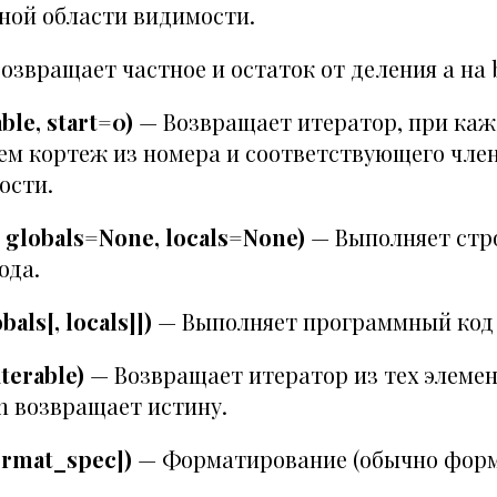
ной области видимости.
озвращает частное и остаток от деления a на 
ble, start=0)
— Возвращает итератор, при каж
м кортеж из номера и соответствующего чле
ости.
, globals=None, locals=None)
— Выполняет стр
ода.
bals[, locals]])
— Выполняет программный код 
iterable)
— Возвращает итератор из тех элемен
n возвращает истину.
ormat_spec])
— Форматирование (обычно фор