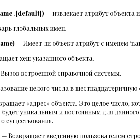
name ,[default])
— извлекает атрибут объекта ил
арь глобальных имен.
name)
— Имеет ли объект атрибут с именем ‘nam
ащает хеш указанного объекта.
Вызов встроенной справочной системы.
азование целого числа в шестнадцатеричную 
ращает «адрес» объекта. Это целое число, ко
 будет уникальным и постоянным для данного
го существования.
— Возвращает введенную пользователем стро