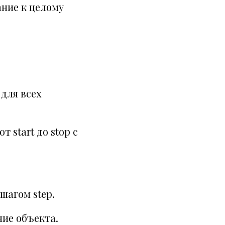
ние к целому
для всех
 start до stop с
 шагом step.
ие объекта.