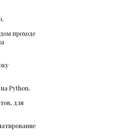
b.
дом проходе
на
оку
на Python.
тов, для
матирование