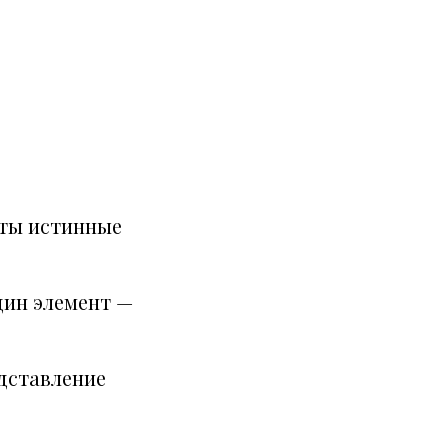
нты истинные
дин элемент —
едставление