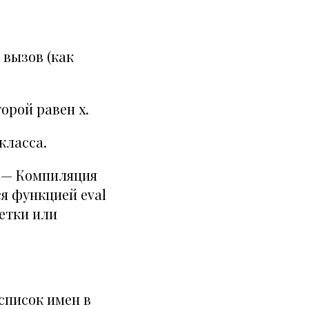
вызов (как
орой равен x.
класса.
— Компиляция
я функцией eval
етки или
 список имен в