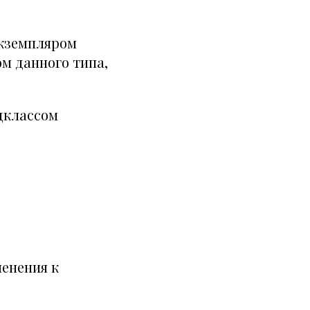
экземпляром
ом данного типа,
одклассом
енения к