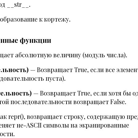
д __str__.
образование к кортежу.
енные функции
ает абсолютную величину (модуль числа).
ельность)
— Возвращает True, если все элеме
едовательность пуста).
тельность)
— Возвращает True, если хотя бы о
той последовательности возвращает False.
ак repr(), возвращает строку, содержащую пр
меняет не-ASCII символы на экранированные
ости.