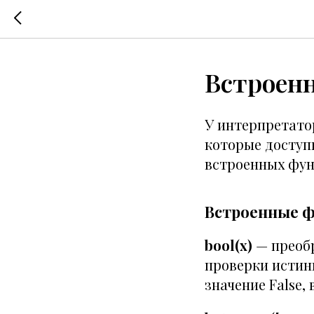
Встроен
У интерпретатор
которые доступн
встроенных фун
Встроенные ф
bool(x)
— преобр
проверки истин
значение False,