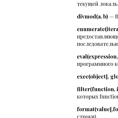
текущей локаль
divmod(a, b)
— В
enumerate(itera
предоставляюще
последовательн
eval(expression
программного к
exec(object[, glo
filter(function, 
которых functio
format(value[,f
строки).