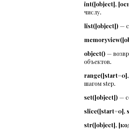
int([object], 
числу.
list([object])
— с
memoryview([ob
object()
— возвр
объектов.
range([start=0],
шагом step.
set([object])
— с
slice([start=0], 
str([object], [