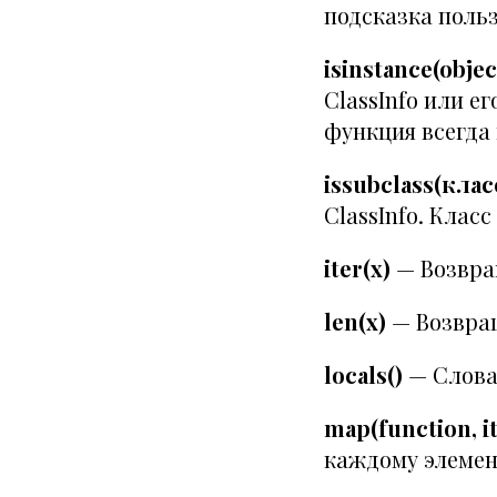
подсказка поль
isinstance(objec
ClassInfo или е
функция всегда
issubclass(класс
ClassInfo. Клас
iter(x)
— Возвра
len(x)
— Возвращ
locals()
— Слова
map(function, it
каждому элемен