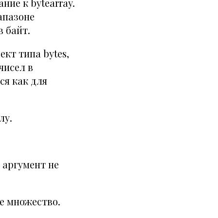
ние к bytearray.
апазоне
в байт.
кт типа bytes,
чисел в
ся как для
лу.
 аргумент не
е множество.