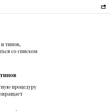
 и типов,
ться со списком
 типов
тную процедуру
озвращает