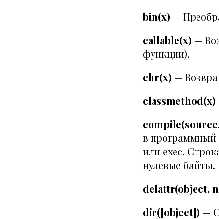
bin(x)
— Преобра
callable(x)
— Воз
функции).
chr(x)
— Возвращ
classmethod(x)
compile(source,
в программный 
или exec. Стро
нулевые байты.
delattr(object, 
dir([object])
— С