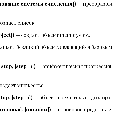
[основание системы счисления])
— преобразова
оздает список.
ject])
— создает объект memoryview.
ащает безликий объект, являющийся базовым 
 stop, [step=1])
— арифметическая прогрессия от
оздает множество.
stop, [step=1])
— объект среза от start до stop с
кодировка], [ошибки])
— строковое представлен