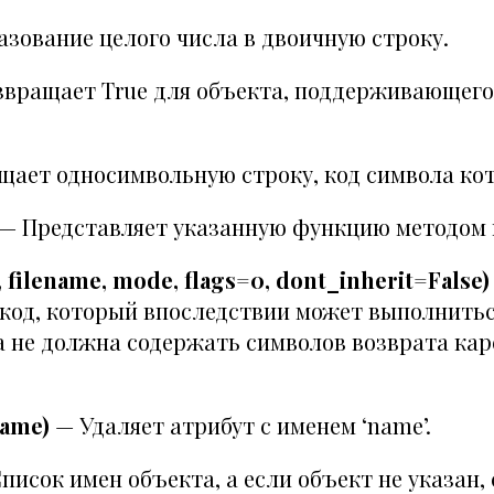
зование целого числа в двоичную строку.
вращает True для объекта, поддерживающего 
ает односимвольную строку, код символа кот
— Представляет указанную функцию методом 
 filename, mode, flags=0, dont_inherit=False)
код, который впоследствии может выполнитьс
ка не должна содержать символов возврата кар
name)
— Удаляет атрибут с именем ‘name’.
писок имен объекта, а если объект не указан,