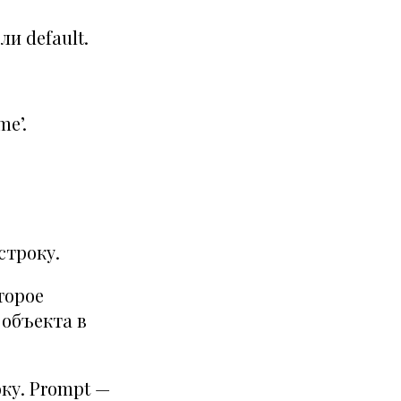
и default.
e’.
строку.
торое
 объекта в
ку. Prompt —