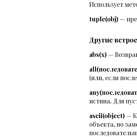
Использует мето
tuple(obj)
— пре
Другие встро
abs(x)
— Возвращ
all(последоват
(или, если посл
any(последова
истина. Для пус
ascii(object)
— К
объекта, но за
последовательн