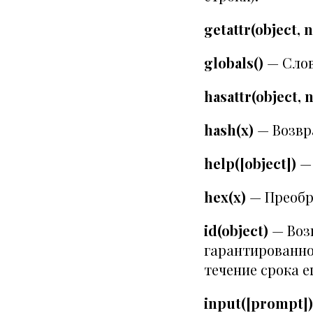
getattr(object, 
globals()
— Слов
hasattr(object, 
hash(x)
— Возвр
help([object])
— 
hex(х)
— Преобр
id(object)
— Возв
гарантированно
течение срока е
input([prompt])