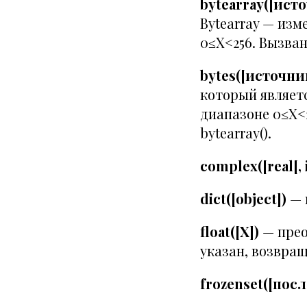
bytearray([ист
Bytearray — изм
0≤X<256. Вызван
bytes([источни
который являет
диапазоне 0≤X<
bytearray().
complex([real[, 
dict([object])
— 
float([X])
— прео
указан, возвращ
frozenset([пос