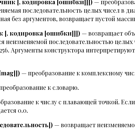
очник [, кодировка [ошибки]]])
— преобразова
еняемая последовательность целых чисел в ди
ная без аргументов, возвращает пустой масси
к [, кодировка [ошибки]]])
— возвращает объе
ся неизменяемой последовательностью целых 
256. Аргументы конструктора интерпретируют
imag]])
— преобразование к комплексному чис
преобразование к словарю.
бразование к числу с плавающей точкой. Если
ается 0.0.
ледовательность])
— возвращает неизменяемо