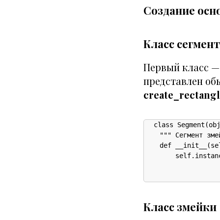
Создание осн
Класс сегмент
Первый класс — 
представлен об
create_rectang
class Segment(obj
    """ Сегмент змей
    def __init__(sel
        self.instan
                   
                   
Класс змейки