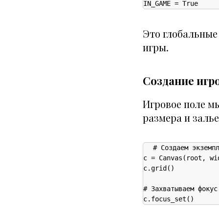
IN_GAME = True
Это глобальные
игры.
Создание игр
Игровое поле м
размера и залье
# Создаем экземпл
c = Canvas(root, wi
c.grid()

# Захватываем фокус
c.focus_set()