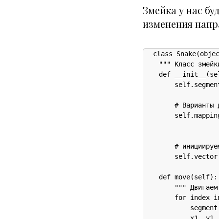
Змейка у нас бу
изменения напра
class Snake(objec
    """ Класс змейки
    def __init__(se
        self.segmen
        # Варианты д
        self.mappin
                   
        # инициируе
        self.vector
    def move(self):

        """ Двигаем
        for index i
            segment
            x1, y1,