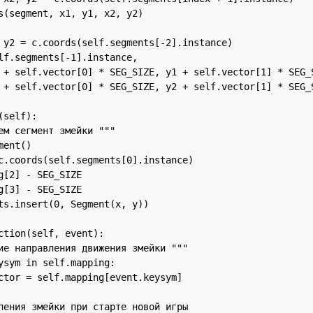
s(segment, x1, y1, x2, y2)

 y2 = c.coords(self.segments[-2].instance)

lf.segments[-1].instance,

 + self.vector[0] * SEG_SIZE, y1 + self.vector[1] * SEG_S
 + self.vector[0] * SEG_SIZE, y2 + self.vector[1] * SEG_S
self):

ем сегмент змейки """

ent()

c.coords(self.segments[0].instance)

g[2] - SEG_SIZE

g[3] - SEG_SIZE

ts.insert(0, Segment(x, y))

ction(self, event):

ие направления движения змейки """

ysym in self.mapping:

ctor = self.mapping[event.keysym]

ления змейки при старте новой игры
