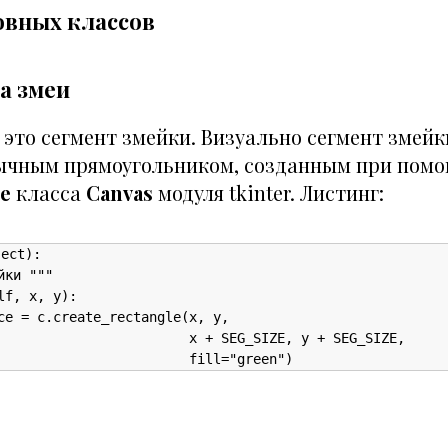
овных классов
а змеи
это сегмент змейки. Визуально сегмент змейк
ычным прямоугольником, созданным при пом
le
класса
Canvas
модуля tkinter. Листинг:
ect):

ки """

f, x, y):

ce = c.create_rectangle(x, y,

                        x + SEG_SIZE, y + SEG_SIZE,

                        fill="green")