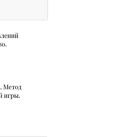
влений
во.
)
. Метод
й игры.