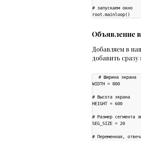
# запускаем окно

root.mainloop()
Объявление 
Добавляем в на
добавить сразу 
# Ширина экрана

WIDTH = 800

# Высота экрана

HEIGHT = 600

# Размер сегмента зм
SEG_SIZE = 20

# Переменная, отвеч