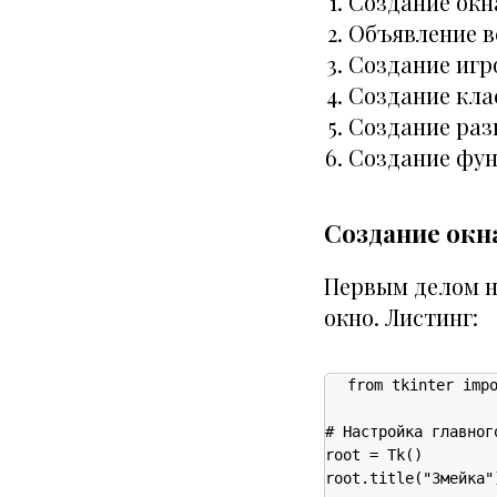
Создание окн
Объявление в
Создание игро
Создание клас
Создание раз
Создание фун
Создание окн
Первым делом н
окно. Листинг:
from tkinter impo
# Настройка главного
root = Tk()

root.title("Змейка")