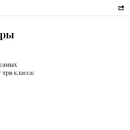
гры
 самых
 три класса: