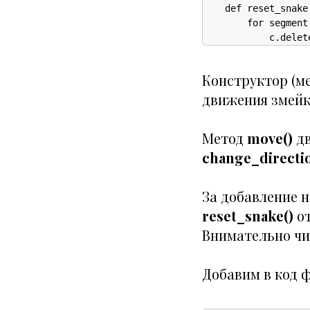
    def reset_snake(
        for segment
            c.delet
Конструктор (ме
движения змейк
Метод
move()
дв
change_directio
За добавление 
reset_snake()
от
Внимательно чи
Добавим в код 