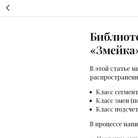
Библиоте
«Змейка
В этой статье м
распространенны
Класс сегмент
Класс змеи (п
Класс подсчет
В процессе напи