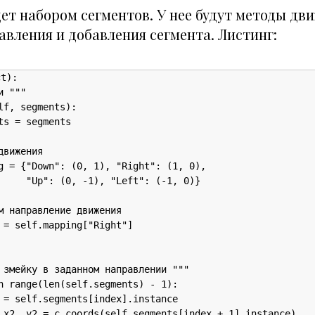
дет набором сегментов. У нее будут методы дв
вления и добавления сегмента. Листинг:
t):

 """

lf, segments):

ts = segments

вижения

g = {"Down": (0, 1), "Right": (1, 0),

     "Up": (0, -1), "Left": (-1, 0)}

м направление движения

 = self.mapping["Right"]

 змейку в заданном направлении """

n range(len(self.segments) - 1):

 = self.segments[index].instance

 x2, y2 = c.coords(self.segments[index + 1].instance)
