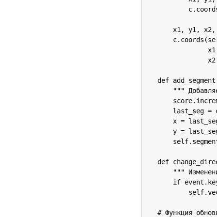
            c.coord
        x1, y1, x2,
        c.coords(se
                 x1
                 x2
    def add_segment(
        """ Добавля
        score.increm
        last_seg = 
        x = last_se
        y = last_se
        self.segmen
    def change_dire
        """ Изменен
        if event.ke
            self.ve
    # Функция обнов