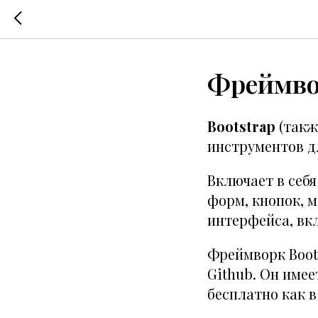
Фреймвор
Bootstrap
(также
инструментов д
Включает в себ
форм, кнопок, м
интерфейса, вкл
Фреймворк Boot
Github
. Он имее
бесплатно как в