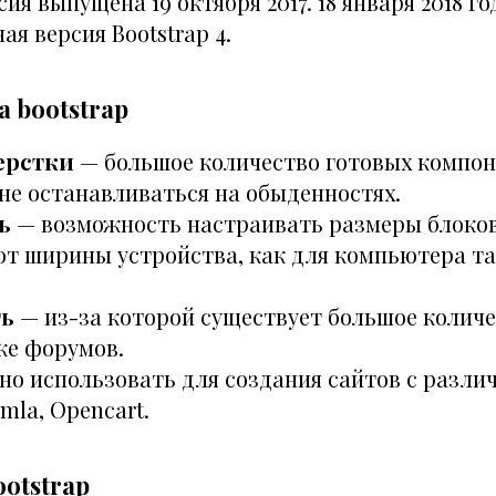
сия выпущена 19 октября 2017. 18 января 2018 
ая версия Bootstrap 4.
 bootstrap
ерстки
— большое количество готовых компон
не останавливаться на обыденностях.
ь
— возможность настраивать размеры блоков
от ширины устройства, как для компьютера та
ть
— из-за которой существует большое количе
же форумов.
жно использовать для создания сайтов с разл
omla, Opencart.
otstrap