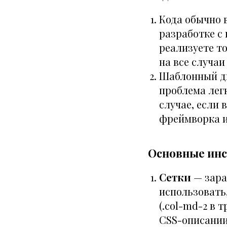
Кода обычно 
разработке с 
реализуете то
на все случаи
Шаблонный ди
проблема легк
случае, если
фреймворка и
Основные инс
Сетки
— зара
использовать,
(.col-md-2 в 
CSS-описании