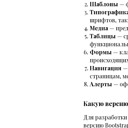
Шаблоны
— ф
Типографик
шрифтов, таки
Медиа
— пред
Таблицы
— ср
функциональн
Формы
— кла
происходящих
Навигация
— 
страницам, м
Алерты
— офо
Какую версию
Для разработки
версию Bootstra