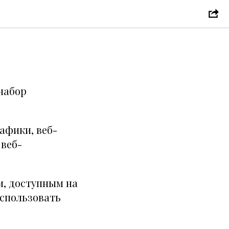
 набор
афики, веб-
 веб-
м, доступным на
использовать