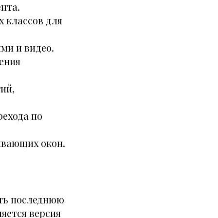
нта.
 классов для
ми и видео.
ения
ий,
рехода по
ывающих окон.
ать последнюю
ляется версия