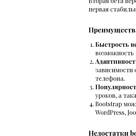
Вторая бета вер
первая стабильн
Преимущества
Быстрость в
возможность 
Адаптивност
зависимости 
телефона.
Популярнос
уроков, а так
Bootstrap мо
WordPress, Jo
Недостатки bo