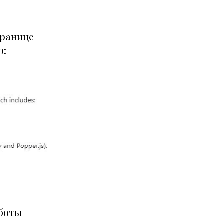
транице
р:
аботы