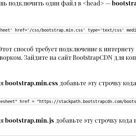
шь подключить один файл в <head> —
bootstr
sheet' href='/css/bootstrap.min.css' type='text/css' med
тот способ требует подключение к интернету 
ворком. Зайдите на сайт
BootstrapCDN
для ко
ия
bootstrap.min.css
добавьте эту строчку кода
lesheet" href = "https://stackpath.bootstrapcdn.com/boot
ия
bootstrap.min.js
добавьте эту строчку кода 