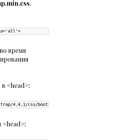
ap.min.css
.
ia='all'>
во время
пирования
 в <head>:
strap/4.4.1/css/bootstrap.min.css">
в <head>: