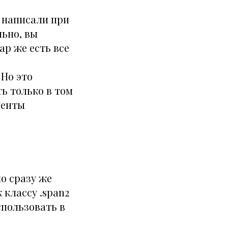
ы написали при
льно, вы
ap же есть все
 Но это
ть только в том
ненты
о сразу же
 классу .span2
спользовать в