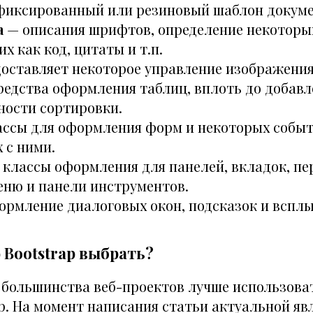
иксированный или резиновый шаблон докуме
а
— описания шрифтов, определение некоторых
х как код, цитаты и т.п.
оставляет некоторое управление изображения
едства оформления таблиц, вплоть до добавл
ости сортировки.
ссы для оформления форм и некоторых событ
 с ними.
классы оформления для панелей, вкладок, пе
еню и панели инструментов.
рмление диалоговых окон, подсказок и вспл
 Bootstrap выбрать?
 большинства веб-проектов лучше использов
p. На момент написания статьи актуальной яв