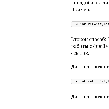
понадобится ли
Пример:
<link rel='style
Второй способ:
Э
работы с фрейм
ссылок.
Для подключен
<link rel = "sty
Для подключен