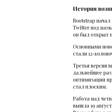
История возн
Bootstrap нача
Twitter
под назв
он был открыт по
Основными новов
стали 12-колоно
Третья версия в
дальнейшее разв
оптимизации пр
стал плоским.
Работа над четв
вышла 19 августа