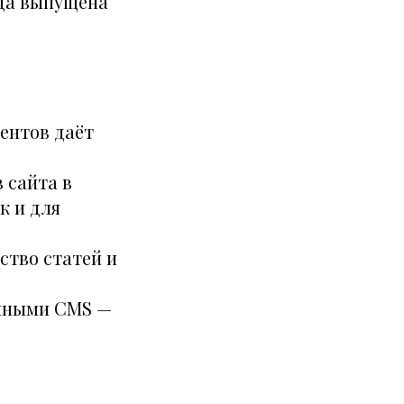
года выпущена
ентов даёт
 сайта в
к и для
ство статей и
ичными CMS —