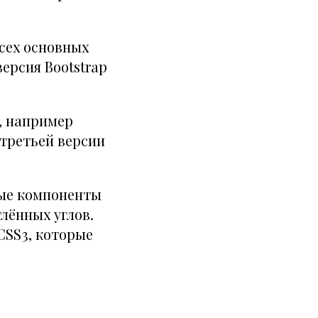
сех основных
ерсия Bootstrap
, например
а третьей версии
орые компоненты
глённых углов.
CSS3, которые