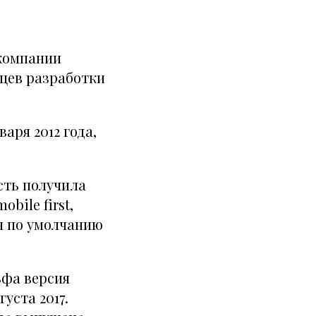
 компании
яцев разработки
аря 2012 года,
ость получила
bile first,
н по умолчанию
ьфа версия
уста 2017.